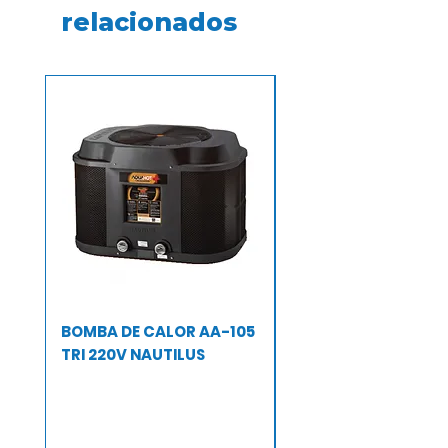
relacionados
BOMBA DE CALOR AA-105
BOMBA DE CALOR A
TRI 220V NAUTILUS
TRI 220 V NAUTILUS