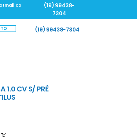
(19) 99438-
otmail.co
7304
NTO
(19) 99438-7304
1.0 CV S/ PRÉ
TILUS