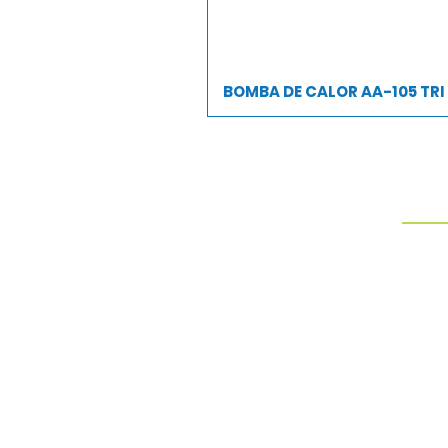
BOMBA DE CALOR AA-105 TRI
PROD
AQUEC
CAPA 
CASCAT
DISPO
DUCH
Somos fabricantes de
peneiras para limpeza de
ESCAD
piscinas.
FILTR