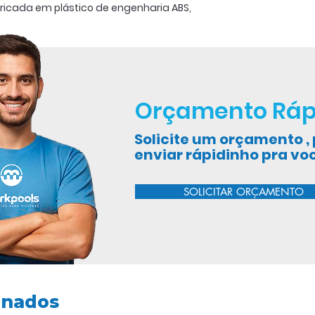
bricada em plástico de engenharia ABS,
à prova de corrosão. Os motores
ásicos, com o novo motor elétrico da
 que possui protetor térmico
r segurança e menos riscos de
versas instalações evitando o risco de
ça de voltagem.
Orçamento Ráp
0V / 127V / 220V
Solicite um orçamento 
enviar rápidinho pra vo
SOLICITAR ORÇAMENTO
onados