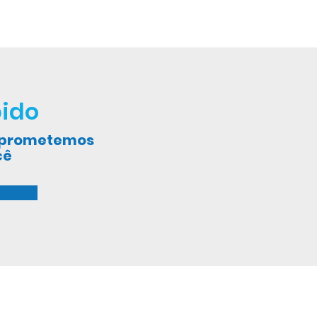
ido
, prometemos
cê