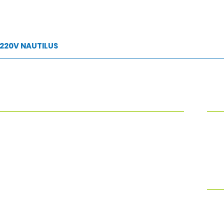
 220V NAUTILUS
UTOS
SEG
IMENTO SOLAR
GERADORES DE OZÔNIO
17:
TÉRMICA
LAZER
SE
AS, BANCOS E MESAS DE INOX
LIMPEZA
SITIVOS
REFLETORES
AS
SKIMMER
AS
TIMER
SOBR
OS E BOMBAS
TROCADOR DE CALOR