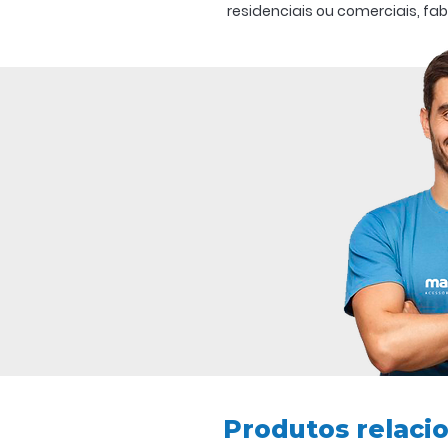
residenciais ou comerciais, fa
são resistentes, silenciosas e 
elétricos acoplados são monof
WEG com capacitor permanente
incorporado que garante maio
queima, pois tem opções em di
queima do motor pela diferen
Atende as seguintes tensões: 11
Produtos relaci