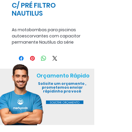
C/ PRÉ FILTRO
NAUTILUS
As motobombas para piscinas
autoescorvantes com capacitor
permanente Nautilus da série
NBFC foram projetadas para
piscinas residenciais ou
comerciais, fabricada em
plástico de engenharia ABS, são
resistentes, silenciosas e à prova
Orçamento Rápido
de corrosão. Os motores elétricos
Solicite um orçamento ,
acoplados são monofásicos,
prometemos enviar
com o novo motor elétrico da
rápidinho pra você
WEG com capacitor permanente
SOLICITAR ORÇAMENTO
que possui protetor térmico
incorporado que garante maior
segurança e menos riscos de
queima, pois tem opções em
diversas instalações evitando o