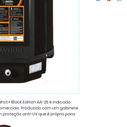
hot+ Black Edition AA-25 é indicado
 comerciais. Produzido com um gabinete
m proteção anti-UV que é próprio para
rno, é programado com uma
do a água atinge a temperatura