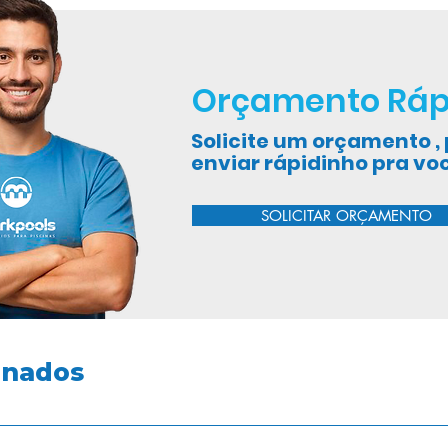
liga, sendo acionada
ura cair, esse processo é possível
tora a temperatura da água a cada 57
Orçamento Ráp
e Calor AquaHot+ Black Edition
Solicite um orçamento 
m retirar o calor do ar e transferi-lo
enviar rápidinho pra vo
uxílio de um moto-ventilador e de um
retirado do ar é transferido pelo
r que aquece a água da piscina. Será
SOLICITAR ORÇAMENTO
rante o funcionamento da Bomba de
 ventilador é mais frio que o ar do
ue como as Bombas de Calor AquaHot+
lham com grande vazão de água, com um
tre a entrada e saída da água) de
ntemente dos aquecedores de
 pequena vazão de água e grande
onados
o de seu funcionamento, costumamos
 com um um ar condicionado ao