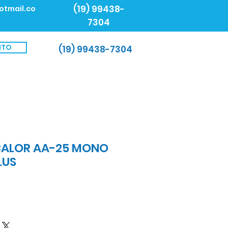
(19) 99438-
otmail.co
7304
NTO
(19) 99438-7304
CALOR AA-25 MONO
LUS