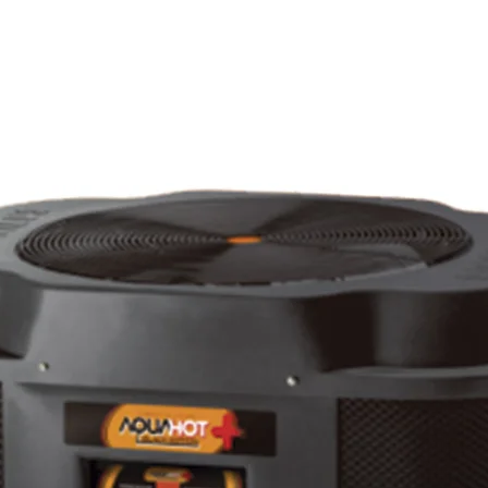
onado retira calor do ambiente interno e
xterno, ao passo que as Bombas de
nte externo e o transfere para a água.
hot+ Black Edition AA-25 é monofásico,
ntilador de baixo nível de ruídos,
ácil instalação, operação e
l tem sinalização de falhas protegendo
 ser instalado em conjunto com
uímico da água (gerador de cloro,
r na perda da garantia. Além disso,
hot+ Black Edition é sinônimo de
ador de titânio que é resistente e
ermite a passagem de corrente elétrica
 produto oferece o sistema de
alação com ou sem fio através de
elo computador e conta ainda com a
tência técnica completa.
ação do Inmetro que lhe garante
uso.