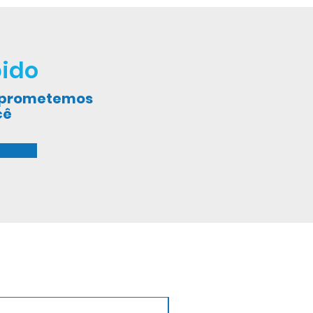
ido
, prometemos
cê