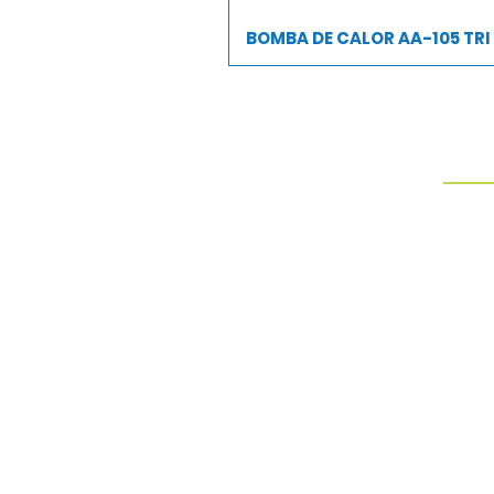
BOMBA DE CALOR AA-105 TRI
PROD
AQUEC
CAPA 
CASCAT
DISPO
DUCH
Somos fabricantes de
peneiras para limpeza de
ESCAD
piscinas.
FILTR