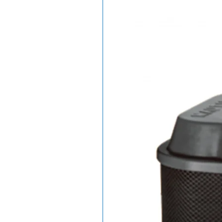
contrário, ou seja, o ar condici
o transfere para o ambiente e
Calor, retiram o calor do ambie
A Bomba de calor Nautilus Aqua
com tensão 220 V, conta com ve
sistema de degelo a ar e é de f
manutenção. Seu painel digita
o equipamento de danos. Pode
qualquer tipo de tratamento q
ozonizador, etc), sem acarreta
a Bomba de calor Nautilus Aqua
segurança, pois possui condens
isolado eletricamente e não p
para a água. Como opcionais o
comando à distância, em inst
gerenciamento via internet p
garantia de 1(um) ano e assis
O modelo AA-25 têm a certific
segurança na instalação e no 