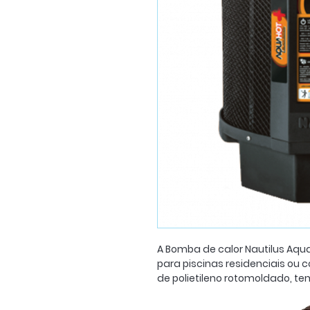
A Bomba de calor Nautilus Aqua
para piscinas residenciais ou
de polietileno rotomoldado, te
instalação em ambiente exte
temperatura específica, quan