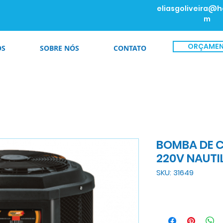
eliasgoliveira@h
m
ORÇAME
OS
SOBRE NÓS
CONTATO
BOMBA DE 
220V NAUTI
SKU: 31649