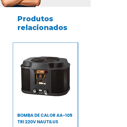
capacidade máxima de 600g (3
pastilhas de 200g).
Produtos
relacionados
BOMBA DE CALOR AA-105
BOMBA DE CALOR A
TRI 220V NAUTILUS
TRI 220 V NAUTILUS