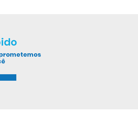
ido
, prometemos
cê