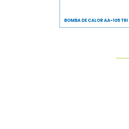
BOMBA DE CALOR AA-105 TRI
PROD
AQUEC
CAPA 
CASCAT
DISPO
DUCH
Somos fabricantes de
peneiras para limpeza de
ESCAD
piscinas.
FILTR