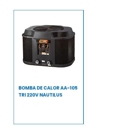
BOMBA DE CALOR AA-105
BOMBA DE CALOR A
TRI 220V NAUTILUS
TRI 220 V NAUTILUS