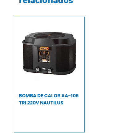
relacionados
BOMBA DE CALOR AA-105
BOMBA DE CALOR A
TRI 220V NAUTILUS
TRI 220 V NAUTILUS