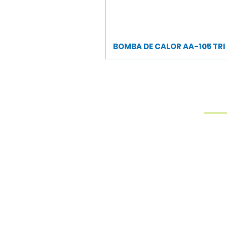
BOMBA DE CALOR AA-105 TRI
PROD
AQUEC
CAPA 
CASCAT
DISPO
DUCH
Somos fabricantes de
peneiras para limpeza de
ESCAD
piscinas.
FILTR