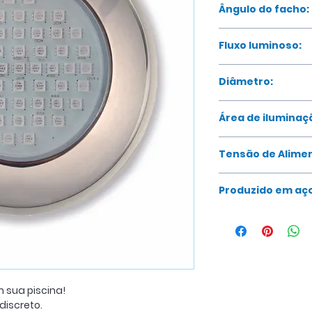
Ângulo do facho:
120°
Fluxo luminoso:
662 – 702 lm
Diâmetro:
142mm
Área de iluminaç
15m²
Tensão de Alime
12 Vcc
Produzido em aço
 sua piscina!
discreto.