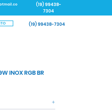
(19) 99438-
otmail.co
7304
NTO
(19) 99438-7304
9W INOX RGB BR