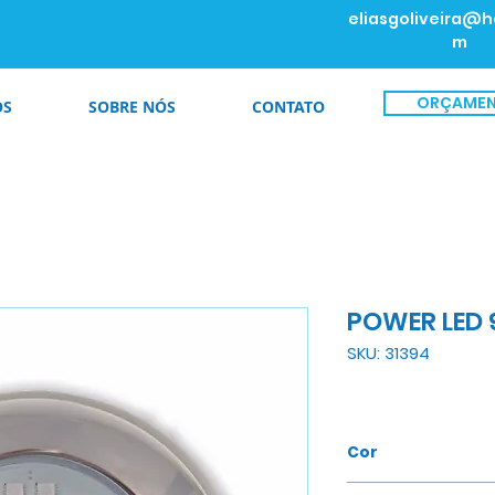
eliasgoliveira@h
m
ORÇAME
OS
SOBRE NÓS
CONTATO
POWER LED 
SKU: 31394
Cor
RGB