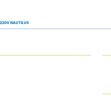
 220V NAUTILUS
UTOS
SEG
IMENTO SOLAR
GERADORES DE OZÔNIO
17:
TÉRMICA
LAZER
SE
AS, BANCOS E MESAS DE INOX
LIMPEZA
SITIVOS
REFLETORES
AS
SKIMMER
AS
TIMER
SOBR
OS E BOMBAS
TROCADOR DE CALOR