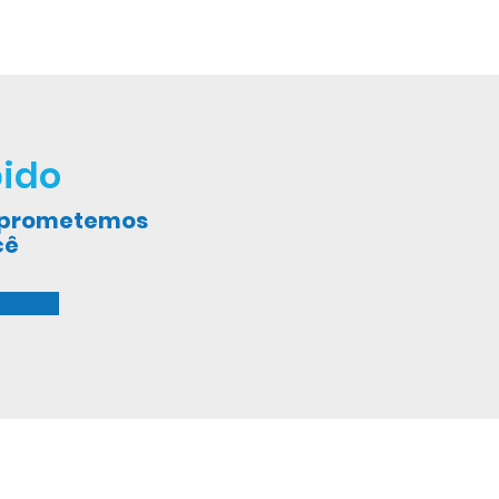
ido
, prometemos
cê