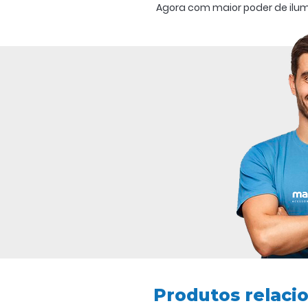
Agora com maior poder de ilu
Sua iluminação melhor distribu
iluminação e 51 lâmpadas SMD.
Produtos relaci