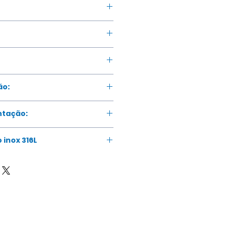
ão:
ntação:
 inox 316L