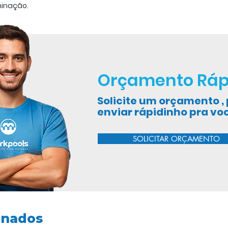
minação.
ida se dá pelo alto ângulo de
Orçamento Ráp
Solicite um orçamento 
enviar rápidinho pra vo
SOLICITAR ORÇAMENTO
onados