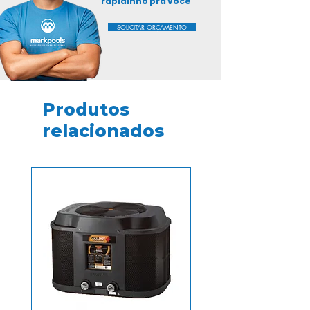
confiança e garantir que seus
rápidinho pra você
clientes podem comprar com
SOLICITAR ORÇAMENTO
segurança.
Produtos
relacionados