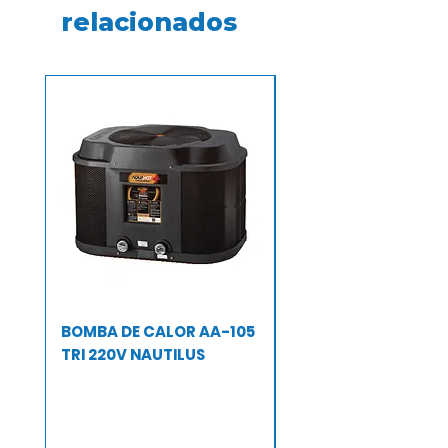
relacionados
BOMBA DE CALOR AA-105
BOMBA DE CALOR A
TRI 220V NAUTILUS
TRI 220 V NAUTILUS