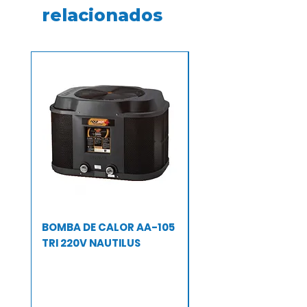
relacionados
BOMBA DE CALOR AA-105
BOMBA DE CALOR A
TRI 220V NAUTILUS
TRI 220 V NAUTILUS