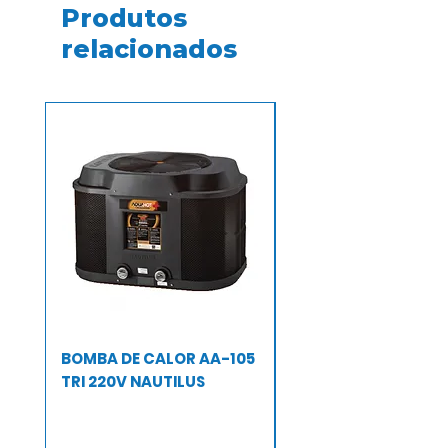
Produtos
relacionados
BOMBA DE CALOR AA-105
BOMBA DE CALOR A
TRI 220V NAUTILUS
TRI 220 V NAUTILUS